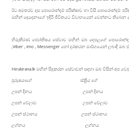
ඊට අමතරව දස පොරොන්දම් පරීක්ෂාව හා විසි පොරොන්දම් පරීක
මඟින් දෙදෙනාගේ ඉදිරි ජීවිතයට විවාහයෙන් වෙන්නට තිබෙන 
හිරුකිරණ ජ්‍යෝතිෂය සේවාව මඟින් ඔබ දෙපළගේ පොරොන්දම
,Viber , imo , Messenger හෝ දුරකථන මාර්ගයෙන් ලබාදී ඔබ 
Hirukirana.lk මඟින් සිදුකරන සේවාවන් සඳහා ඔබ විසින් අප වෙත
පුරුෂයාගේ ස්ත්‍රිය ගේ
උපන් දිනය උපන් දිනය
උපන් වේලාව උපන් වේලාව
උපන් ස්ථානය උපන් ස්ථානය
ලග්නය ලග්නය