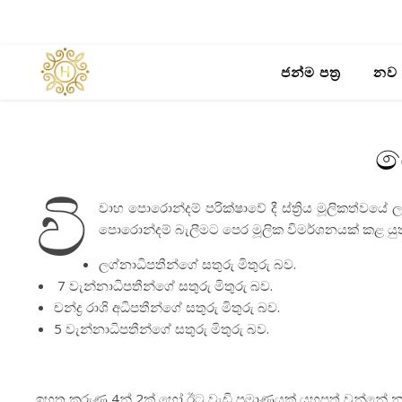
ජන්ම පත්‍ර
නව 
ප
වි
වාහ පොරොන්දම් පරික්ෂාවේ දී ස්ත්‍රිය මූලිකත්වයේ
පොරොන්දම් බැලීමට පෙර මූලික විමර්ශනයක් කළ යුතු
ලග්නාධිපතීන්ගේ සතුරු මිතුරු බව.
7 වැන්නාධිපතීන්ගේ සතුරු මිතුරු බව.
චන්ද්‍ර රාශි අධිපතීන්ගේ සතුරු මිතුරු බව.
5 වැන්නාධිපතීන්ගේ සතුරු මිතුරු බව.
ඉහත කරුණු 4න් 2ක් හෝ ඊට වැඩි ප්‍රමාණයක් යහපත් වන්නේ නම් 