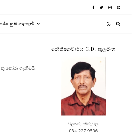
ශේෂ සුබ නැකැත්
ජෝතිෂ්‍යාචාර්ය G.D. කුලසිංහ
යකු තෝරා ගැනීමයි.
වලතර,බේරුවල.
034 227 9596