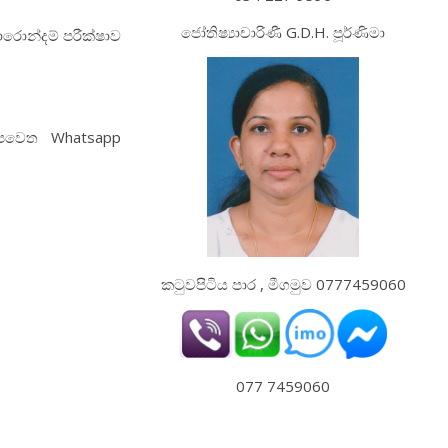
ජෝතිෂ්‍යාචාරිණී G.D.H. පූර්ණිමා
රොන්දම් පරීක්ෂාව
 අපවෙත Whatsapp
කටුවපිටිය පාර , මීගමුව 0777459060
077 7459060