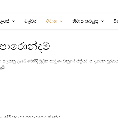
උපත්
මල්වර
විවාහ
නිවාස කටයුතු
වි
ොරොන්දම්
 ලා සලකනු ලැබේ.මෙහිදී මූලික අරමුණ වනුයේ ස්ත්‍රියට ගැළපෙන පුරුෂ
යි.
ඉදිරි කටයුතු සඳහා සුදුසු වන්නේය.