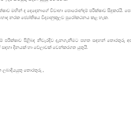
්ෂාව මඟින් ද දෙදෙනාගේ විවාහා පොරොන්දම් පරීක්ෂාව සිදුකරයි. පො
හොද නරක ජ්‍යෝතිෂය විද්‍යානුකූලව පුරෝකථනය කළ හැක.
් පරීක්ෂාව පිළිබඳ නිවැරදිව දැනගැනීමට පහත සඳහන් තොරතුරු
ඒ සඳහා දිනයක් හා වේලාවක් වෙන්කරගත යුතුයි.
 ලබාදියයුතු තොරතුරු ,